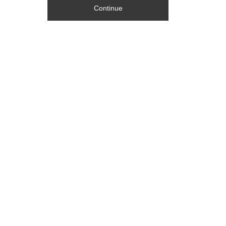
Continue
ADDRESS
宜蘭縣頭城鎮烏石港路301號
TEL
+886-3-9771166
FAX
+886-3-9775188
MAIL
oa@oahotels.com.tw
立即訂房
Copyright © 2021 OA Hotel
‧
網頁設計
iBest