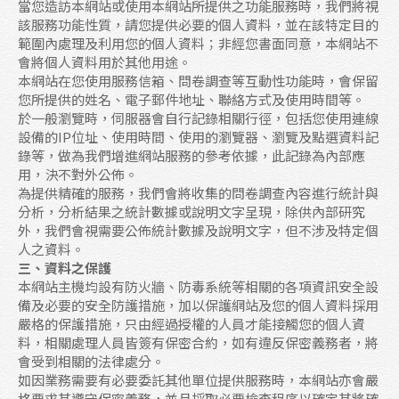
當您造訪本網站或使用本網站所提供之功能服務時，我們將視
交通位置
該服務功能性質，請您提供必要的個人資料，並在該特定目的
範圍內處理及利用您的個人資料；非經您書面同意，本網站不
會將個人資料用於其他用途。
聯絡我們
本網站在您使用服務信箱、問卷調查等互動性功能時，會保留
您所提供的姓名、電子郵件地址、聯絡方式及使用時間等。
於一般瀏覽時，伺服器會自行記錄相關行徑，包括您使用連線
設備的IP位址、使用時間、使用的瀏覽器、瀏覽及點選資料記
錄等，做為我們增進網站服務的參考依據，此記錄為內部應
用，決不對外公佈。
為提供精確的服務，我們會將收集的問卷調查內容進行統計與
分析，分析結果之統計數據或說明文字呈現，除供內部研究
外，我們會視需要公佈統計數據及說明文字，但不涉及特定個
人之資料。
三、資料之保護
本網站主機均設有防火牆、防毒系統等相關的各項資訊安全設
備及必要的安全防護措施，加以保護網站及您的個人資料採用
嚴格的保護措施，只由經過授權的人員才能接觸您的個人資
料，相關處理人員皆簽有保密合約，如有違反保密義務者，將
會受到相關的法律處分。
如因業務需要有必要委託其他單位提供服務時，本網站亦會嚴
格要求其遵守保密義務，並且採取必要檢查程序以確定其將確