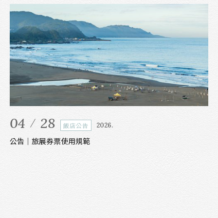
04
28
0
飯店公告
2026.
公告｜旅展券票使用規範
【